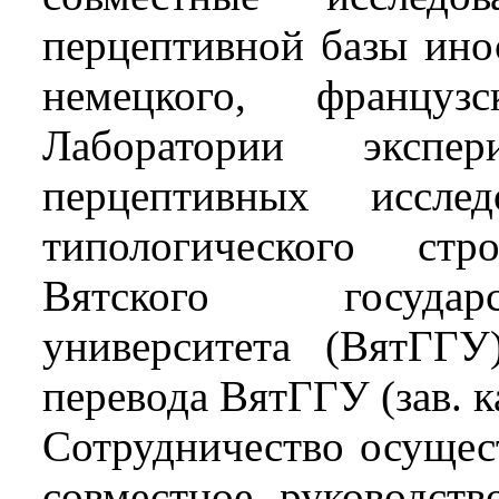
перцептивной базы ино
немецкого, францу
Лаборатории экспер
перцептивных иссле
типологического стр
Вятского государс
университета (ВятГГ
перевода ВятГГУ (зав. к
Сотрудничество осущес
совместное руководств