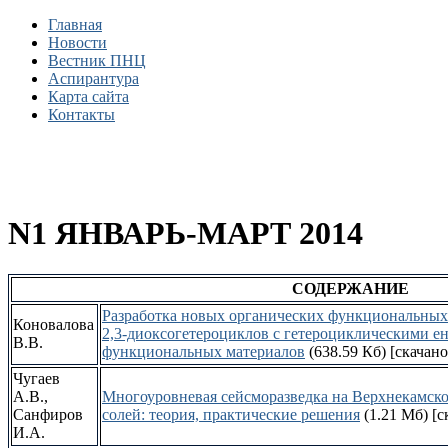
Главная
Новости
Вестник ПНЦ
Аспирантура
Карта сайта
Контакты
N1 ЯНВАРЬ-МАРТ 2014
СОДЕРЖАН
ИЕ
Разработка новых органических функциональных
Коновалова
2,3-диоксогетероциклов с гетероциклическими 
В.В.
функциональных материалов
(638.59 Кб)
[скачано
Чугаев
А.В.,
Многоуровневая сейсморазведка на Верхнекамск
Санфиров
солей: теория, практические решения
(1.21 Мб)
[с
И.А.