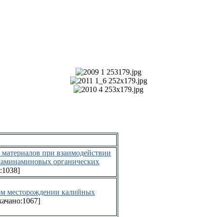
 материалов при взаимодействии
енаминаминовых органических
:1038]
ом месторождении калийных
качано:1067]