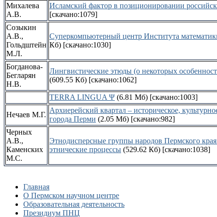
Михалева
Исламский фактор в позиционировании российск
А.В.
[скачано:1079]
Созыкин
А.В.,
Суперкомпьютерный центр Института математик
Гольдштейн
Кб)
[скачано:1030]
М.Л.
Богданова-
Лингвистические этюды (о некоторых особенност
Бегларян
(609.55 Кб)
[скачано:1062]
Н.В.
TERRA LINGUA Ψ
(6.81 Мб)
[скачано:1003]
Архиерейский квартал – историческое, культурно
Нечаев М.Г.
города Перми
(2.05 Мб)
[скачано:982]
Черных
А.В.,
Этнодисперсные группы народов Пермского края
Каменских
этнические процессы
(529.62 Кб)
[скачано:1038]
М.С.
Главная
О Пермском научном центре
Образовательная деятельность
Президиум ПНЦ