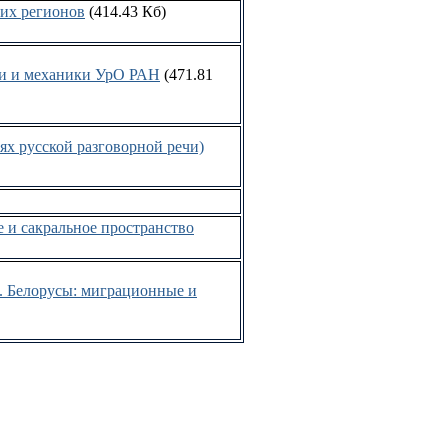
их регионов
(414.43 Кб)
и и механики УрО РАН
(471.81
ях русской разговорной речи)
е и сакральное пространство
. Белорусы: миграционные и