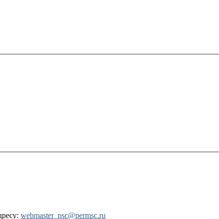
дресу:
webmaster_psc@permsc.ru