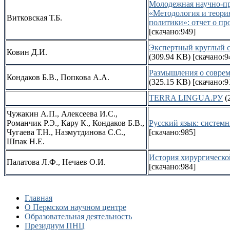
Молодежная научно-пр
«Методология и теори
Витковская Т.Б.
политики»: отчет о п
[скачано:949]
Экспертный круглый с
Ковин Д.И.
(309.94 KB)
[скачано:9
Размышления о соврем
Кондаков Б.В., Попкова А.А.
(325.15 KB)
[скачано:9
TERRA LINGUA.РУ
(
Чужакин А.П., Алексеева И.С.,
Романчик Р.Э., Кару К., Кондаков Б.В.,
Русский язык: систем
Чугаева Т.Н., Назмутдинова С.С.,
[скачано:985]
Шпак Н.Е.
История хирургическо
Палатова Л.Ф., Нечаев О.И.
[скачано:984]
Главная
О Пермском научном центре
Образовательная деятельность
Президиум ПНЦ