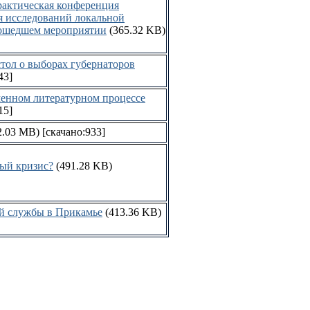
актическая конференция
я исследований локальной
рошедшем мероприятии
(365.32 KB)
тол о выборах губернаторов
43]
енном литературном процессе
15]
2.03 MB)
[скачано:933]
ный кризис?
(491.28 KB)
й службы в Прикамье
(413.36 KB)