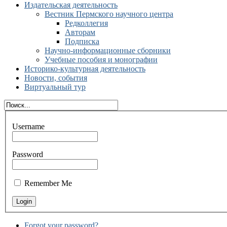
Издательская деятельность
Вестник Пермского научного центра
Редколлегия
Авторам
Подписка
Научно-информационные сборники
Учебные пособия и монографии
Историко-культурная деятельность
Новости, события
Виртуальный тур
Username
Password
Remember Me
Forgot your password?