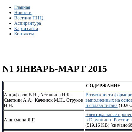
Главная
Новости
Вестник ПНЦ
Аспирантура
Карта сайта
Контакты
N1 ЯНВАРЬ-МАРТ 2015
СОДЕРЖАН
ИЕ
Анциферов В.Н., Асташина Н.Б.,
Возможности формиро
Сметкин А.А., Каченюк М.Н., Струков
выполненных на основ
Н.Н.
и сплава титана
(1020.
Электоральные процес
Ашихмина Я.Г.
в Германии и России:
(519.16 KB)
[скачано:9