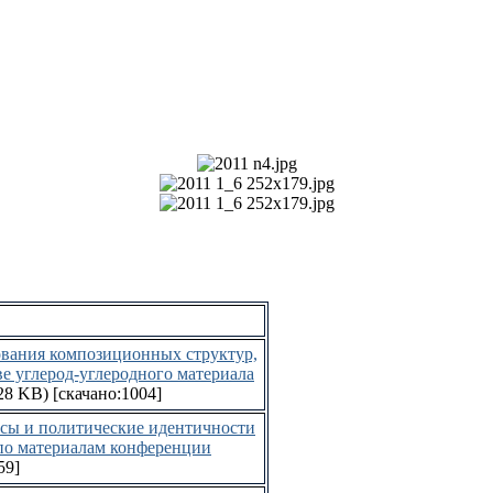
вания композиционных структур,
е углерод-углеродного материала
28 KB)
[скачано:1004]
сы и политические идентичности
 по материалам конференции
59]