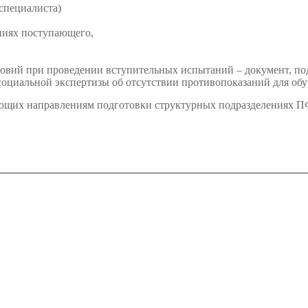
 специалиста)
ниях поступающего,
словий при проведении вступительных испытаний – документ, 
социальной экспертизы об отсутствии противопоказаний для обу
твующих направлениям подготовки структурных подразделени