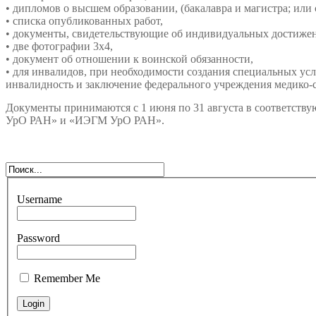
• дипломов о высшем образовании, (бакалавра и магистра; или
• списка опубликованных работ,
• документы, свидетельствующие об индивидуальных достиже
• две фотографии 3х4,
• документ об отношении к воинской обязанности,
• для инвалидов, при необходимости создания специальных у
инвалидность и заключение федерального учреждения медико-
Документы принимаются с 1 июня по 31 августа в соответс
УрО РАН» и «ИЭГМ УрО РАН».
Username
Password
Remember Me