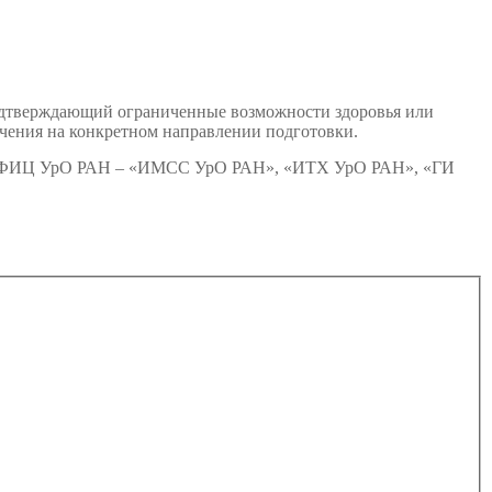
подтверждающий ограниченные возможности здоровья или
чения на конкретном направлении подготовки.
ях ПФИЦ УрО РАН – «ИМСС УрО РАН», «ИТХ УрО РАН», «ГИ