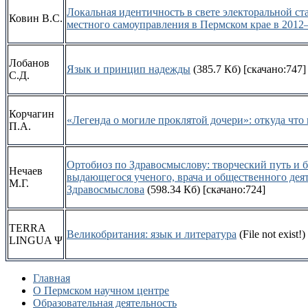
Локальная идентичность в свете электоральной ст
Ковин В.С.
местного самоуправления в Пермском крае в 2012–
Лобанов
Язык и принцип надежды
(385.7 Кб)
[скачано:747]
С.Д.
Корчагин
«Легенда о могиле проклятой дочери»: откуда что 
П.А.
Ортобиоз по Здравосмыслову: творческий путь и 
Нечаев
выдающегося ученого, врача и общественного де
М.Г.
Здравосмыслова
(598.34 Кб)
[скачано:724]
TERRA
Великобритания: язык и литература
(File not exist!)
LINGUA Ψ
Главная
О Пермском научном центре
Образовательная деятельность