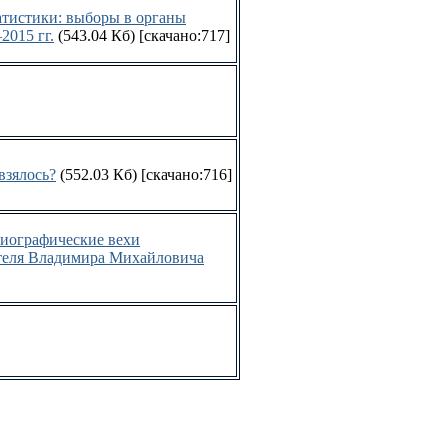
атистики: выборы в органы
2015 гг.
(543.04 Кб)
[скачано:717]
взялось?
(552.03 Кб)
[скачано:716]
биографические вехи
ятеля Владимира Михайловича